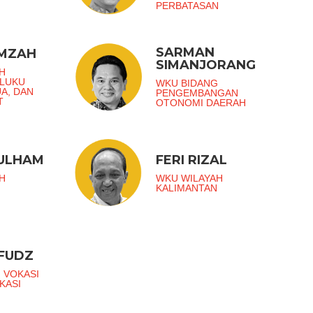
PERBATASAN
SARMAN
AMZAH
SIMANJORANG
H
ALUKU
WKU BIDANG
UA, DAN
PENGEMBANGAN
T
OTONOMI DAERAH
ZULHAM
FERI RIZAL
H
WKU WILAYAH
KALIMANTAN
FUDZ
 VOKASI
KASI