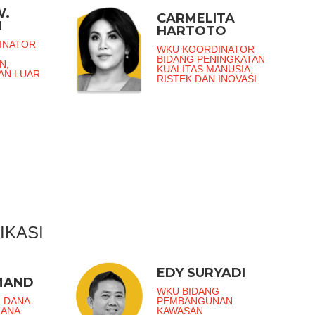
W.
CARMELITA
I
HARTOTO
INATOR
WKU KOORDINATOR
BIDANG PENINGKATAN
N,
KUALITAS MANUSIA,
DAN LUAR
RISTEK DAN INOVASI
IKASI
EDY SURYADI
MAND
WKU BIDANG
 DANA
PEMBANGUNAN
RANA
KAWASAN